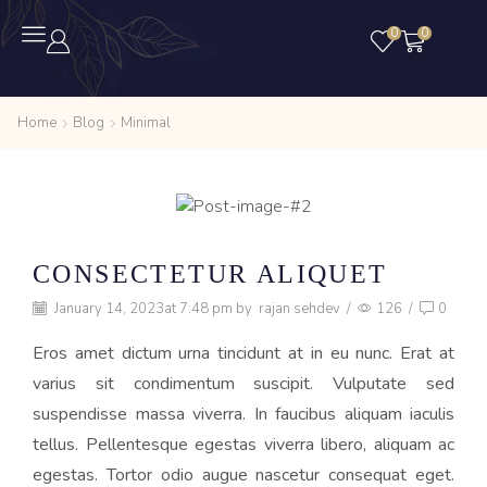
0
0
Home
Blog
Minimal
CONSECTETUR ALIQUET
January 14, 2023
at 7:48 pm by
rajan sehdev
/
126
/
0
Eros amet dictum urna tincidunt at in eu nunc. Erat at
varius sit condimentum suscipit. Vulputate sed
suspendisse massa viverra. In faucibus aliquam iaculis
tellus. Pellentesque egestas viverra libero, aliquam ac
egestas. Tortor odio augue nascetur consequat eget.